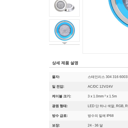
상세 제품 설명
물자:
스테인리스 304 316 600
일 전압:
AC/DC 12V/24V
케이블 크기:
3 x 1.0mm ² x 1.5m
광원 형태:
LED 단 하나 색깔, RGB, R
방수 급료:
방수의 밑에 IP68
보장:
24 - 36 달