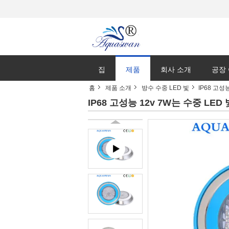
집
제품
회사 소개
공장
홈
제품 소개
방수 수중 LED 빛
IP68 고성
IP68 고성능 12v 7W는 수중 L