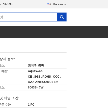
60732596
Korean
상세 정보:
장소:
광저우, 중국
 이름:
Aquaswan
CE , SGS , ROHS , CCC ,
AAA And ISO9001 Etc
번호:
6003S - 7W
및 배송 조건:
주문 수량:
1 PC