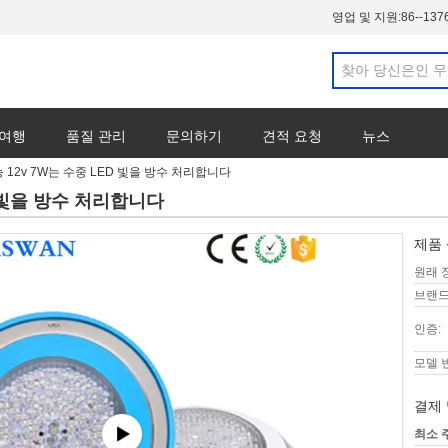
영업 및 지원:
86--137
 여행
품질 관리
문의하기
견적 요청
뉴스
능 12v 7W는 수중 LED 빛을 방수 처리합니다
ED 빛을 방수 처리합니다
제품 
원래 
브랜드
인증:
모델 
결제 
최소 