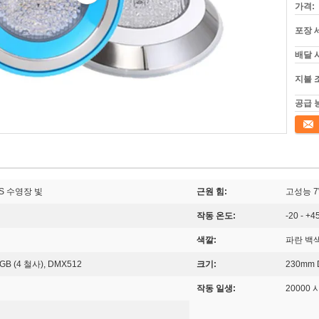
가격:
포장 
배달 
지불 
공급 
접촉
3S 수영장 빛
근원 힘:
고성능 7W
작동 온도:
-20 - +4
색깔:
파란 백
GB (4 철사), DMX512
크기:
230mm 
작동 일생:
20000 