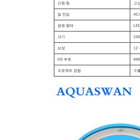
근원 힘
고성
일 전압
AC/
광원 형태
LE
크기
23
보장
12 
HS 부호
940
프로젝트 경험
수출