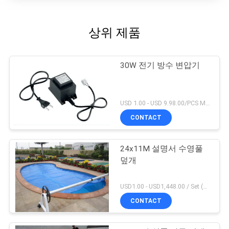
상위 제품
30W 전기 방수 변압기
USD 1.00 - USD 9.98.00/PCS MOQ:1 PC
CONTACT
24x11M 설명서 수영풀
덮개
USD1.00 - USD1,448.00 / Set (3 Cover With 3 Roller), Only Cover USD1.50 - USD3.50 / Square Meter MOQ:1 PC
CONTACT