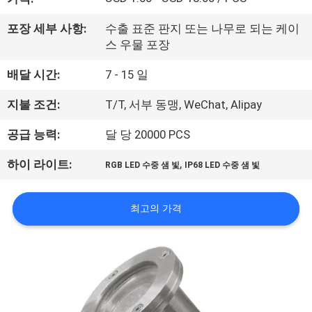
공
포장 세부 사항:
수출 표준 판지 또는 나무로 되는 케이
장
스 우물 포장
여
배달 시간:
7 - 15 일
행
지불 조건:
T/T, 서부 동맹, WeChat, Alipay
공급 능력:
달 당 20000 PCS
품
,
하이 라이트:
RGB LED 수중 샘 빛
IP68 LED 수중 샘 빛
질
관
최고의 가격
리
문