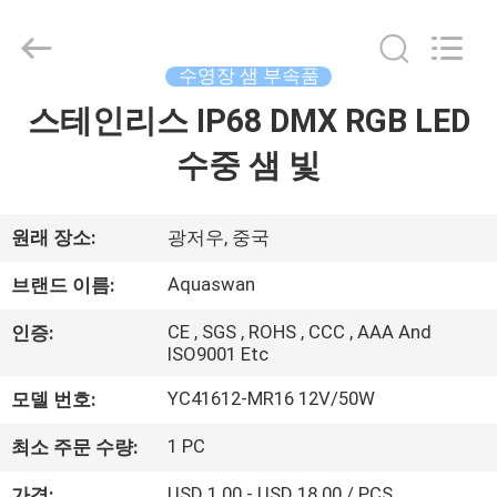
Copyright
©
2020
-
2026
수영장 샘 부속품
aquaswan
water
co,.ltd.
스테인리스 IP68 DMX RGB LED
집
All
Rights
Reserved.
수중 샘 빛
제
품
원래 장소:
광저우, 중국
Aquaswan
브랜드 이름:
회
CE , SGS , ROHS , CCC , AAA And
인증:
ISO9001 Etc
사
YC41612-MR16 12V/50W
모델 번호:
소
개
1 PC
최소 주문 수량:
USD 1.00 - USD 18.00 / PCS
가격: