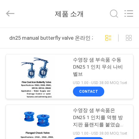
Copyright
©
2020
제품 소개
-
2026
aquaswan
water
co,.ltd.
집
All
dn25 manual butterfly valve 온라인 제조
Rights
Reserved.
제
수영장 샘 부속품 수동
품
DN25 1 인치 무쇠 나비
벨브
USD 1.00 - USD 38.00 MOQ:1set
회
CONTACT
사
수영장 샘 부속품은
소
DN25 1 인치를 역행 방
개
지판 플랜지를 붙였습니
다 세련했습니다
USD 1.00 - USD 38.00 MOQ:1set