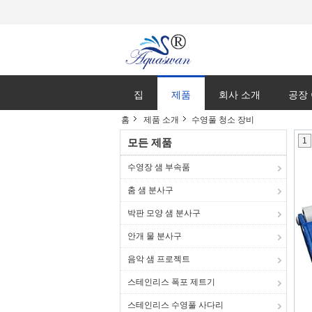
집
제품
회사 소개
공장
홈
제품 소개
수영풀 청소 장비
1
모든 제품
수영장 샘 부속품
춤 샘 분사구
박판 모양 샘 분사구
안개 물 분사구
음악 샘 프로젝트
스테인리스 폭포 제트기
스테인리스 수영풀 사다리