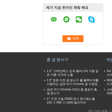
제가 지금 온라인 채팅 해요
춤 샘 분사구
박
1.5 " 스테인레스 강과 플라스틱 거품 같
5m
은 거품 식수대 노즐
사
1.5" 정원 자전 샘 분사구 물 물뿌리개를
80
사용하는 금관 악기 Chrome 샘 수영장
사
금관 악기 Chrome 3개의 층 꽃송이 춤
스테
샘 분사구
제트 
3 " 수정 구슬 DN80 댄스 분수용노즐
220 Ｘ 890 Ｘ 2000 밀리미터
개인 정보 정책
| 