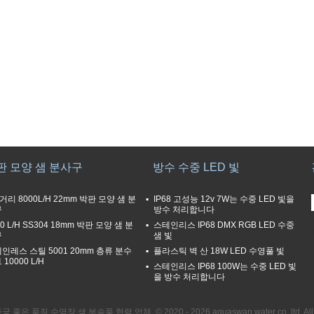
판 모양 샘 분사구
방수 수중 LED 빛
 거리 8000L/H 22mm 박판 모양 샘 분
IP68 고성능 12v 7W는 수중 LED 빛을
구
방수 처리합니다
00 L/H SS304 18mm 박판 모양 샘 분
스테인리스 IP68 DMX RGB LED 수중
구
샘 빛
인레스 스틸 5001 20mm 층류 분수
플라스틱 벽 산 18W LED 수영풀 빛
10000 L/H
스테인리스 IP68 100W는 수중 LED 빛
을 방수 처리합니다
중국 좋은 품질 수영장 샘 부속품 협력 업체. © 2020 - 2026 aquaswan water co,.ltd. All R