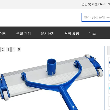
영업 및 지원:
86--137
 여행
품질 관리
문의하기
견적 요청
뉴스
2
3
4
5