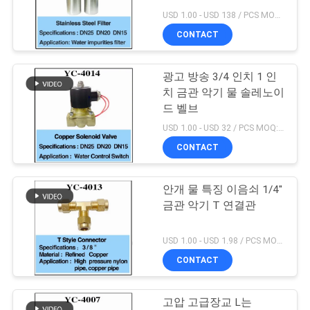
의
USD 1.00 - USD 138 / PCS MOQ:1 PC
하
CONTACT
18
기
광고 방송 3/4 인치 1 인
음악 샘 프로젝트
치 금관 악기 물 솔레노이
조
드 벨브
회
USD 1.00 - USD 32 / PCS MOQ:1 PC
CONTACT
를
요
안개 물 특징 이음쇠 1/4"
20
금관 악기 T 연결관
청
스테인리스 폭포 제
하
USD 1.00 - USD 1.98 / PCS MOQ:1 PC
트기
CONTACT
다
고압 고급장교 L는