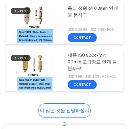
옥외 정원 샘 0.3mm 안개
26
물 분사구
방수 수중 LED 빛
USD 0.88.00 - USD 1.00 / PCS MOQ:1 PC
CONTACT
세륨 ISO 80Cc/Min
0.2mm 고급장교 안개 물
분사구
46
USD 1.00 - USD 1.38 / PCS MOQ:1 PC
상업적인 수영풀 부
CONTACT
속품
더 많은 것을 전망하십시
오