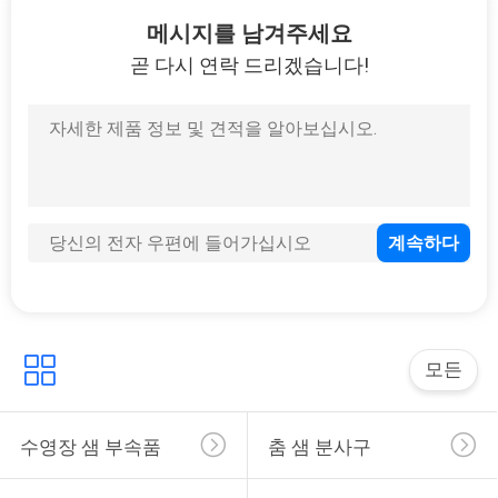
9
메시지를 남겨주세요
수영풀 경쟁 장비 부
곧 다시 연락 드리겠습니다!
속품
11
수영풀 청소 장비
모든
수영장 샘 부속품
춤 샘 분사구
7