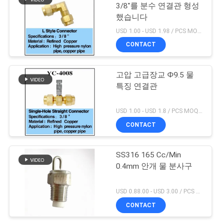
NEWS
3/8"를 분수 연결관 형성
했습니다
19
USD 1.00 - USD 1.98 / PCS MOQ:1 PC
사
스테인리스 수영풀
CONTACT
이
사다리
트
고압 고급장교 Ф9.5 물
특징 연결관
맵
USD 1.00 - USD 1.8 / PCS MOQ:1 PC
CONTACT
PRIVACY
26
POLICY
상업적인 수영풀 모
SS316 165 Cc/Min
0.4mm 안개 물 분사구
래 여과기
USD 0.88.00 - USD 3.00 / PCS MOQ:1 PC
CONTACT