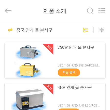
Copyright
©
2020
제품 소개
-
2026
aquaswan
water
co,.ltd.
집
123
All
중국 안개 물 분사구
Rights
Reserved.
수영장 샘 부속품
제
HOT
750W 안개 물 분사구
품
USD 1.00 - USD 398.00/PCS MOQ:1 PC
회
지금 문의
274
사
HOT
4HP 안개 물 분사구
소
춤 샘 분사구
개
USD 1.00 - USD 1,498.00/PCS MOQ:1 PC