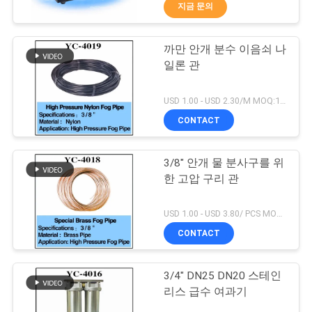
지금 문의
공
장
까만 안개 분수 이음쇠 나
30
일론 관
여
박판 모양 샘 분사구
행
USD 1.00 - USD 2.30/M MOQ:1 PC
CONTACT
품
3/8" 안개 물 분사구를 위
질
한 고압 구리 관
관
24
USD 1.00 - USD 3.80/ PCS MOQ:1 PC
리
CONTACT
안개 물 분사구
3/4" DN25 DN20 스테인
문
리스 급수 여과기