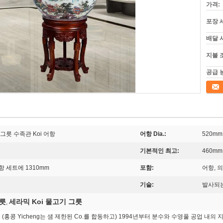
가격:
포장 
배달 
지불 
공급 
접촉
릇 수족관 Koi 어항
어항 Dia.:
520mm
기본적인 최고:
460mm
항 세트에 1310mm
포함:
어항, 
기술:
발사되
그릇
세라믹 Koi 물고기 그릇
,
(홍콩 Yicheng는 샘 제한된 Co.를 합동하고) 1994년부터 분수와 수영풀 공업 