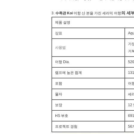
의 세
3.
수족관 Koi
어항 산 본을 가진 세라믹 어항
제품 설명
상표
Aq
가정
사용법
거
어항 Dia.
52
램프에 높은 합계
13
포함
어항
물자
세라
보장
12
HS 부호
69
프로젝트 경험
56