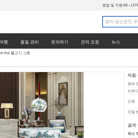
영업 및 지원:
86--137
 여행
품질 관리
문의하기
견적 요청
뉴스
m Koi 물고기 그릇
제품 
원래 
브랜드
인증:
모델 
결제 
최소 