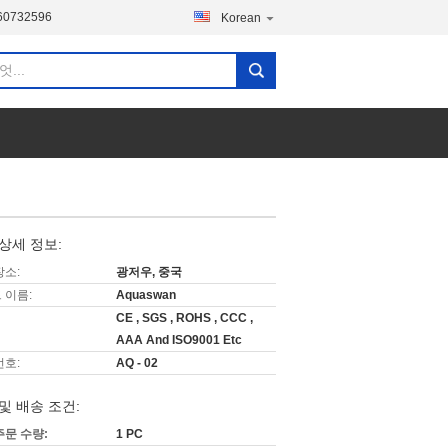
60732596
Korean
상세 정보:
장소:
광저우, 중국
 이름:
Aquaswan
CE , SGS , ROHS , CCC ,
AAA And ISO9001 Etc
번호:
AQ - 02
및 배송 조건:
주문 수량:
1 PC