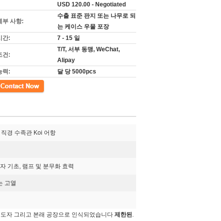
USD 120.00 - Negotiated
수출 표준 판지 또는 나무로 되
세부 사항:
는 케이스 우물 포장
시간:
7 - 15 일
T/T, 서부 동맹, WeChat,
조건:
Alipay
능력:
달 당 5000pcs
 직경 수족관 Koi 어항
의자 기초, 램프 및 분무화 효력
는 고열
내의 지도자 그리고 본래 공장으로 인식되었습니다
제한된
.