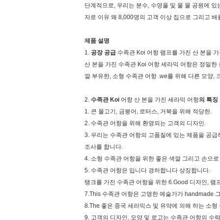
단계적으로, 우리는 분수, 수영풀 및 물 물 공원에 있
자로 이유 왜 8,000명의 고객 이상 집으로 그리고 
제품 설명
1.
공장 공급
수족관 Koi 어항 램프를 가진 산 본을 
산 본을 가진 수족관 Koi 어항 세라믹 어항은
정밀한 
깔 부유한, 소형 수족관 어항 .we를 위해 다른 모양
2.
수족관 Koi
어항 산 본을 가진 세라믹 어항
의 특징
1.
큰 물고기, 금붕어, 로터스, 거북을 위해 적당한.
2.
수족관 어항을 위해 환영되는 고객의 디자인.
3.
우리는 수족관 어항의 고품질에 있는 제품을 공급하
조사를 합니다.
4.
소형 수족관 어항을 위한 좋은 색깔 그리고 손으로 
5.
수족관 어항은 입니다 경하합니다 상징합니다.
탱크를 가진 수족관 어항을 위한 6.Good 디자인, 램
7.This 수족관 어항은 고명한 예술가가 handmad
8.The 좋은 중국 세라믹스 및 유약에 의해 하는 소형
9.
고객의 디자인, 모양 및 로고는 수족관 어항의 수