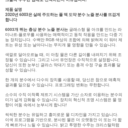
NEWS
제품 설명
2020년 6003은 살레 주도하는 풀 덱 도약 분수 노즐 분사를 뜨겁게
사
합니다
6003개 뛰는 층상 분수 노즐 분사는
글래스형 물 아크를 만드는 라
이
미나르-플로우를 사용하는 매력적이고 동적 작용을 만드는 다중 기
능 장치입니다. 수백만 RGB 색상의 조합에 의해 밝혀져 이 워터 제
트
트는 유성 또는 날아다니는 무지개 물 영향을 만들 수 있습니다.
맵
색깔로 달아오르늘 때, 이 아칭 물은 다른 길이를 내려치기 위해 조
정될 수 있습니다. 그리고 나서 유언장은 수직적으로 설정됩니다,
당신이 또한 눈부신 글라스 막대기 또는 총격 수정 구슬 효과를 달
성할 수 있습니다.
PRIVACY
한 개의 분수에서 다수의 장치를 사용할 때, 당신은 참으로 매혹적
POLICY
결과를 일으킬 수 있습니다. 프로그래밍 변화는 무한합니다.
소수의 수직 이착륙 제트기 시스템을 가산 소자로 이용하는 분수의
미가 넓게 강화될 수 있습니다. 장치의 혁신적 조명 시스템은 물 영
향이 어둠 속에서 눈부시게 합니다!
씩씩한 분수는 유일하고 흥미로운 물 디자인을 가지고 있습니다.
이색 프로그램을 기반으로, 분사된 물은 더 오랫동안 이 또는 더 짧
게 빠르거나 느릴 수 있습니다. 밝고 투명한 수주는 크리스탈처럼