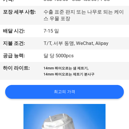
공
포장 세부 사항:
수출 표준 판지 또는 나무로 되는 케이
장
스 우물 포장
여
배달 시간:
7-15 일
행
지불 조건:
T/T, 서부 동맹, WeChat, Alipay
공급 능력:
달 당 5000pcs
품
,
하이 라이트:
14mm 뛰어오르는 샘 제트기
질
14mm 뛰어오르는 제트기 분사구
관
최고의 가격
리
문