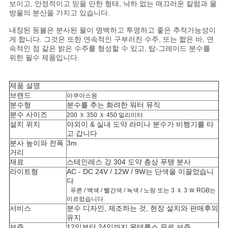
보이고, 안정적이고 믿을 만한 형태, 낙하 없는 매끄러운 칼럼과 물
방울의 분산을 가지고 있습니다.
내장된 등불은 분사된 물이 명백하고 투명하고 좋은 추적가능성이
게 합니다. 그것은 또한 연속적인 구부러진 수주, 또는 짧은 바, 연
속적인 점 같은 밝은 수주를 형성할 수 있고, 탑-그레이드 분수를
위한 필수 제품입니다.
제품 설명
브랜드
아쿠아스원
분수형
분수를 추는 화려한 워터 뮤직
분수 사이즈
200 Ｘ 350 Ｘ 450 밀리미터
설치 위치
야외이 & 실내 도약 라미나 분수가 비행기를 타
고 갑니다
분사 높이와 전폭
3m
거리
재료
스테인레스 강 304
도약 층상 푸탱 분사
라이트형
AC - DC 24V / 12W / 9W는 단색을 이끌었습니
다
푸른 / 백색 / 빨간색 / 녹색 / 노랑 또는 3 Ｘ 3 Ｗ RGB는
이르렀습니다
서비스
분수 디자인, 제조하는 것, 현장 설치와 판매후의
유지
보증
12일부터 24일까지 몽테를스 무료 보증