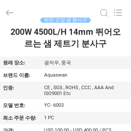
Copyright
©
2020
-
2026
박판 모양 샘 분사구
aquaswan
water
co,.ltd.
200W 4500L/H 14mm 뛰어오
집
All
Rights
Reserved.
르는 샘 제트기 분사구
제
품
원래 장소:
광저우, 중국
Aquaswan
브랜드 이름:
회
CE , SGS , ROHS , CCC , AAA And
인증:
ISO9001 Etc
사
YC- 6003
모델 번호:
소
개
1 PC
최소 주문 수량:
USD 100.00 - USD 400.00 / PCS
가격: