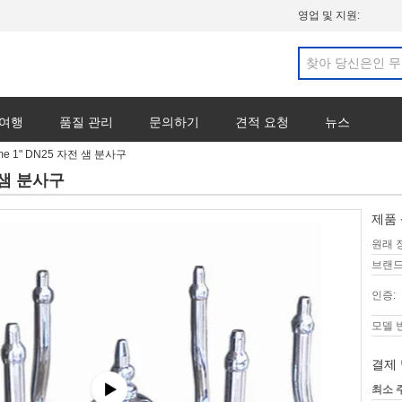
영업 및 지원:
 여행
품질 관리
문의하기
견적 요청
뉴스
e 1" DN25 자전 샘 분사구
 샘 분사구
제품 
원래 
브랜드
인증:
모델 
결제 
최소 