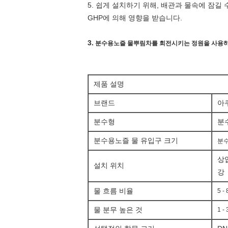
5.
쉽게 설치하기 위해, 배관과 물속에 잠길
GHP에 의해 영향을 받습니다.
3.
분수용노즐 물뿌림차를 회전시키는 정원을 사용
제품 설명
브랜드
아
분수형
분
분수용노즐 물 유입구 크기
분수
상
설치 위치
강
물 흐름 비율
5 -
물 분무 높은 것
1 -