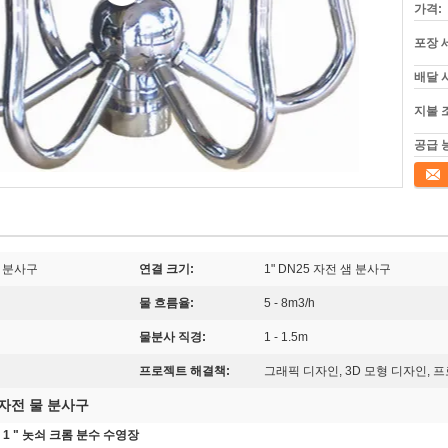
가격:
포장 
배달 
지불 
공급 
접촉
샘 분사구
연결 크기:
1" DN25 자전 샘 분사구
물 흐름율:
5 - 8m3/h
물분사 직경:
1 - 1.5m
프로젝트 해결책:
그래픽 디자인, 3D 모형 디자인, 
자전 물 분사구
 " 놋쇠 크롬 분수 수영장