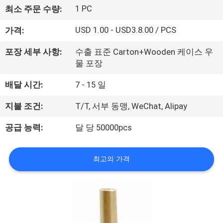
1 PC
최소 주문 수량:
공
USD 1.00 - USD3.8.00 / PCS
가격:
장
여
포장 세부 사항:
수출 표준 Carton+Wooden 케이스 우
물 포장
행
배달 시간:
7 - 15 일
품
지불 조건:
T/T, 서부 동맹, WeChat, Alipay
질
공급 능력:
달 당 50000pcs
관
최고의 가격
리
문