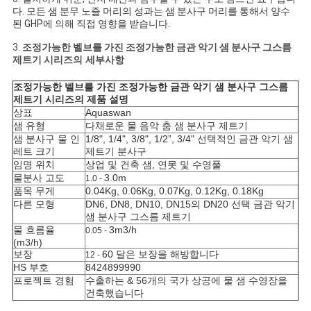
다. 모든 샘 분무 노즐 머리의 성과는 샘 분사구 머리를 통해서 양수
된 GHP에 의해 직접 영향을 받습니다.
3.
조정가능한 벨브를 가진 조정가능한 금관 악기 샘 분사구 그스름
제트기 시리즈
의 세부사항
조정가능한 벨브를 가진 조정가능한 금관 악기 샘 분사구 그스름
제트기 시리즈
의 제품 설명
상표
Aquaswan
샘 유형
다채로운 물 음악 춤 샘 분사구 제트기
샘 분사구 물 인
1/8", 1/4", 3/8", 1/2”, 3/4" 선택적인 금관 악기
샘
레트 크기
제트기 분사구
임명 위치
상업 및 건축 샘, 연못 및 수영풀
물분사 고도
3.0m
1.0 -
품목 무게
0.04Kg, 0.06Kg, 0.07Kg, 0.12Kg, 0.18Kg
다른 모형
DN6, DN8, DN10, DN15의 DN20 선택 금관 악기
샘 분사구 그스름 제트기
물 흐름율
3m3/h
0.05 -
(m3/h)
보장
60 달은 보장을 해방합니다
12 -
HS 부호
8424899990
프로젝트 경험
수출하는 & 56개의 국가 상공에 물 샘 수영장을
건축했습니다