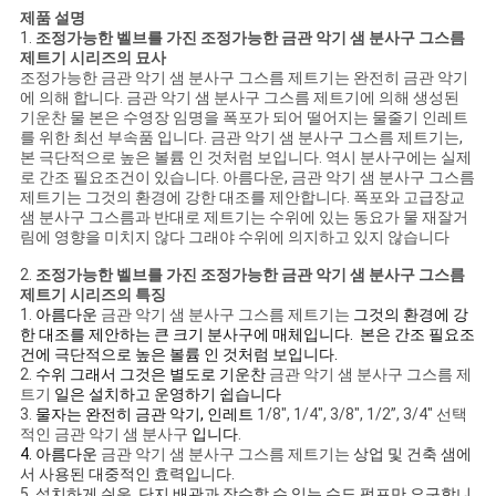
NEWS
제품 설명
1.
조정가능한 벨브를 가진 조정가능한 금관 악기 샘 분사구 그스름
제트기 시리즈의 묘사
사
조정가능한 금관 악기 샘 분사구 그스름 제트기는
완전히 금관 악기
에 의해 합니다.
금관 악기 샘 분사구 그스름 제트기
에 의해 생성된
기운찬 물 본은 수영장 임명을 폭포가 되어 떨어지는 물줄기 인레트
이
를 위한 최선 부속품 입니다.
금관 악기 샘 분사구 그스름 제트기는
,
본 극단적으로 높은 볼륨 인 것처럼 보입니다. 역시 분사구에는 실제
트
로 간조 필요조건이 있습니다. 아름다운,
금관 악기 샘 분사구 그스름
제트기는
그것의 환경에 강한 대조를 제안합니다. 폭포와
고급장교
맵
샘 분사구 그스름
과 반대로
제트기는
수위에 있는 동요가 물 재잘거
림에 영향을 미치지 않다 그래야 수위에 의지하고 있지 않습니다
2.
조정가능한 벨브를 가진 조정가능한 금관 악기 샘 분사구 그스름
PRIVACY
제트기 시리즈의 특징
1.
아름다운
금관 악기 샘 분사구 그스름 제트기는
그것의 환경에 강
POLICY
한 대조를 제안하는 큰 크기 분사구에 매체입니다. 본은 간조 필요조
건에 극단적으로 높은 볼륨 인 것처럼 보입니다.
2.
수위 그래서 그것은 별도로 기운찬
금관 악기 샘 분사구 그스름 제
트기
일은 설치하고 운영하기 쉽습니다
3.
물자는 완전히 금관 악기, 인레트
1/8", 1/4", 3/8", 1/2”, 3/4" 선택
적인 금관 악기 샘 분사구
입니다
.
4. 아름다운
금관 악기 샘 분사구 그스름 제트기는
상업 및 건축 샘에
서 사용된 대중적인 효력입니다.
5.
설치하게 쉬운, 단지 배관과 잠수할 수 있는 수도 펌프만 요구합니