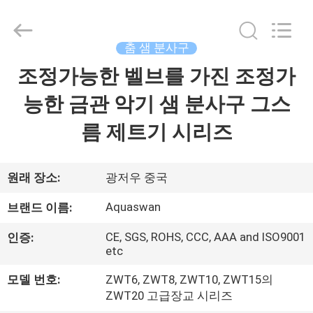
Copyright
©
2020
-
2026
춤 샘 분사구
aquaswan
water
co,.ltd.
조정가능한 벨브를 가진 조정가
집
All
Rights
Reserved.
능한 금관 악기 샘 분사구 그스
제
름 제트기 시리즈
품
원래 장소:
광저우 중국
회
Aquaswan
브랜드 이름:
사
CE, SGS, ROHS, CCC, AAA and ISO9001
인증:
etc
소
모델 번호:
ZWT6, ZWT8, ZWT10, ZWT15의
개
ZWT20 고급장교 시리즈