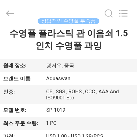
Copyright
©
2020
-
2026
상업적인 수영풀 부속품
aquaswan
water
co,.ltd.
수영풀 플라스틱 관 이음쇠 1.5
집
All
Rights
Reserved.
인치 수영풀 과잉
제
품
원래 장소:
광저우, 중국
Aquaswan
브랜드 이름:
회
CE , SGS , ROHS , CCC , AAA And
인증:
ISO9001 Etc
사
SP-1019
모델 번호:
소
개
1 PC
최소 주문 수량:
USD 1.00 - USD 1.29/PCS
가격: