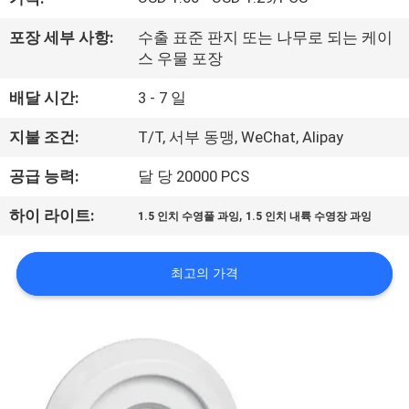
공
포장 세부 사항:
수출 표준 판지 또는 나무로 되는 케이
장
스 우물 포장
여
배달 시간:
3 - 7 일
행
지불 조건:
T/T, 서부 동맹, WeChat, Alipay
공급 능력:
달 당 20000 PCS
품
,
하이 라이트:
1.5 인치 수영풀 과잉
1.5 인치 내륙 수영장 과잉
질
관
최고의 가격
리
문