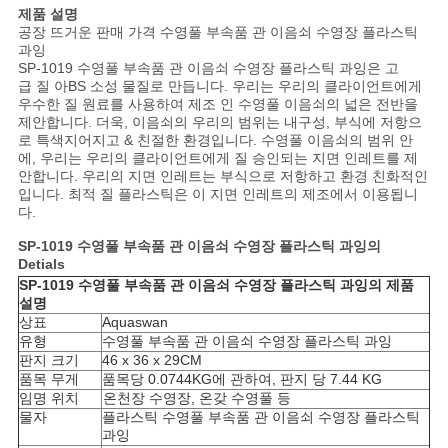
NEWS
제품 설명
공장 뜨거운 판매 가격 수영풀 부속품 관 이음쇠 수영장 플라스틱
과잉
SP-1019 수영풀 부속품 관 이음쇠 수영장 플라스틱 과잉은 고
사
급 질 아BS 소성 물질로 만듭니다. 우리는 우리의 클라이언트에게
우수한 질 원료를 사용하여 제조 인 수영풀 이음쇠의 넓은 전반을
이
제안합니다. 더욱, 이음쇠의 우리의 범위는 내구성, 부식에 저항으
로 특색지어지고 & 친절한 환경입니다. 수영풀 이음쇠의 범위 안
트
에, 우리는 우리의 클라이언트에게 질 승인되는 지면 인레트를 제
안합니다. 우리의 지면 인레트는 부식으로 저항하고 환경 친화적인
맵
입니다. 최적 질 플라스틱은 이 지면 인레트의 제조에서 이용됩니
다.
SP-1019 수영풀 부속품 관 이음쇠 수영장 플라스틱 과잉
의
PRIVACY
Detials
SP-1019 수영풀 부속품 관 이음쇠 수영장 플라스틱 과잉
의 제품
POLICY
설명
상표
Aquaswan
유형
수영풀 부속품 관 이음쇠 수영장 플라스틱 과잉
판지 크기
46 x 36 x 29CM
품목 무게
품목당 0.0744KG에 관하여, 판지 당 7.44 KG
임명 위치
온천장 수영장, 온갖 수영풀 등
물자
플라스틱 수영풀 부속품 관 이음쇠 수영장 플라스틱
과잉