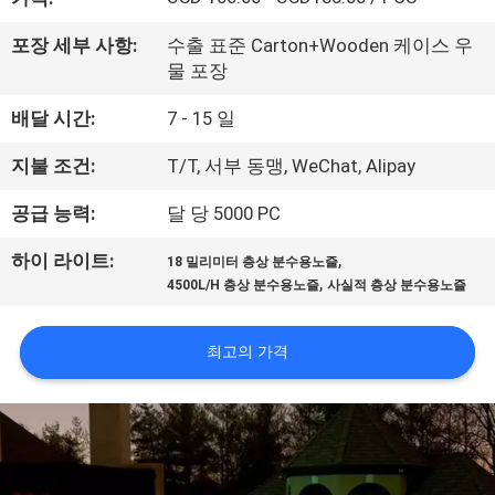
공
포장 세부 사항:
수출 표준 Carton+Wooden 케이스 우
장
물 포장
여
배달 시간:
7 - 15 일
행
지불 조건:
T/T, 서부 동맹, WeChat, Alipay
공급 능력:
달 당 5000 PC
품
,
하이 라이트:
18 밀리미터 층상 분수용노즐
질
,
4500L/H 층상 분수용노즐
사실적 층상 분수용노즐
관
최고의 가격
리
문