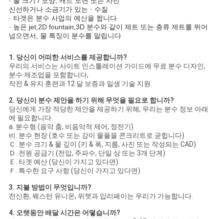
· 풀 크기 / 모양, 캐드 도면 또는 사진
신선하거나 소금기가 있는 · 수질
· 타겟은 분수 사업의 예산을 짭니다
· 높은 jet,2D fountain,3D 분수와 같이 제트 또는 층류 제트를 뛰어
넘으면서, 물 특징이 분수를 말립니다
1. 당신이 어떠한 서비스를 제공합니까?
우리의 서비스는 사이트 인스톨레이션 가이드에 무료 분수 디자인,
분수 제조업을 포함합니다,
작전 & 유지 훈련과 12 달 보증과 일생 기술 지원.
2. 당신이 분수 제안을 하기 위해 무엇을 필요로 합니까?
당신에게 가장 적당한 제안을 제공하기 위해, 우리는 분수 정보 아래
에 필요합니다.
a. 분수형 (음악 춤, 비음악적 제어, 정전기)
비. 분수 현장 (호수 또는 강이 물풀을 콘크리트로 굳힙니다)
Ｃ. 분수 크기 & 물 깊이 (키 & 폭, 지름, 사진 또는 작성되는 CAD)
Ｄ. 전원 공급기 (전압, 주파수, 단일 상 또는 3개 단계)
Ｅ. 타겟 예산 (당신이 가지고 있다면)
Ｆ. 특수한 요구 사항 (당신이 가지고 있다면)
3. 지불 방법이 무엇입니까?
전신환, 웨스턴 유니온, 위챗과 압리페이는 우리가 가능합니다.
4. 오랫동안 배달 시간은 어떻습니까?