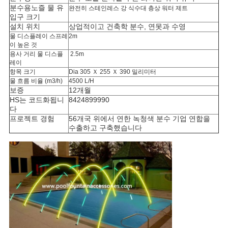
분수용노즐 물 유
완전히 스테인레스 강
식수대 층상 워터 제트
입구 크기
설치 위치
상업적이고 건축학 분수, 연못과 수영
물 디스플레이 스프레
2m
이 높은 것
용사 거리 물 디스플
2.5m
레이
항목 크기
Dia 305 Ｘ 255 Ｘ 390 밀리미터
물 흐름 비율 (m3/h)
4500 L/H
보증
12개월
HS는 코드화됩니
8424899990
다
프로젝트 경험
56개국 위에서 연한 녹청색 분수 기업 연합을
수출하고 구축했습니다