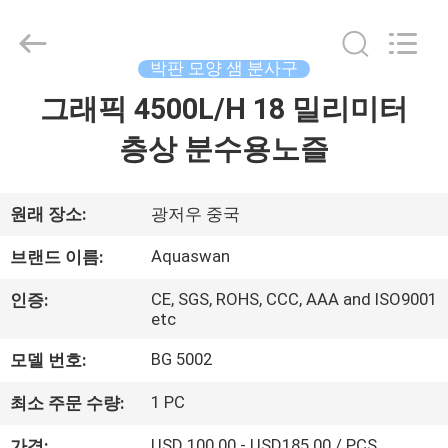
Copyright
©
2020
-
2026
박판 모양 샘 분사구
aquaswan
water
co,.ltd.
그래픽 4500L/H 18 밀리미터
집
All
Rights
Reserved.
층상 분수용노즐
제
품
원래 장소:
광저우 중국
Aquaswan
브랜드 이름:
회
CE, SGS, ROHS, CCC, AAA and ISO9001
인증:
etc
사
BG 5002
모델 번호:
소
개
1 PC
최소 주문 수량:
USD 100.00 - USD185.00 / PCS
가격: