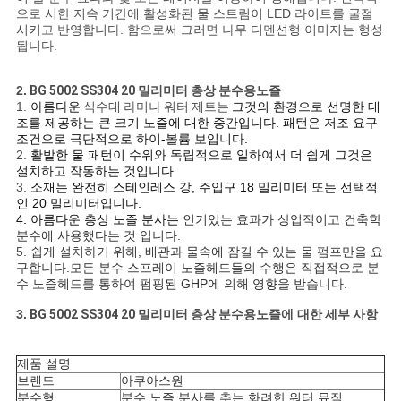
NEWS
으로 시한 지속 기간에 활성화된 물 스트림이 LED 라이트를 굴절
시키고 반영합니다. 함으로써 그러면 나무 디멘션형 이미지는 형성
됩니다.
사
2.
BG 5002 SS304 20 밀리미터 층상 분수용노즐
이
1.
아름다운
식수대 라미나 워터 제트는
그것의 환경으로 선명한 대
조를 제공하는 큰 크기 노즐에 대한 중간입니다. 패턴은 저조 요구
트
조건으로 극단적으로 하이-볼륨 보입니다.
2.
활발한 물 패턴이 수위와 독립적으로 일하여서 더 쉽게 그것은
맵
설치하고 작동하는 것입니다
3.
소재는 완전히 스테인레스 강, 주입구 18 밀리미터 또는 선택적
인 20 밀리미터입니다.
4. 아름다운 층상 노즐 분사는
인기있는 효과가 상업적이고 건축학
PRIVACY
분수에 사용했다는 것 입니다.
5.
쉽게 설치하기 위해, 배관과 물속에 잠길 수 있는 물 펌프만을 요
POLICY
구합니다.모든 분수 스프레이 노즐헤드들의 수행은 직접적으로 분
수 노즐헤드를 통하여 펌핑된 GHP에 의해 영향을 받습니다.
3.
BG 5002 SS304 20 밀리미터 층상 분수용노즐
에 대한
세부 사항
제품 설명
브랜드
아쿠아스원
분수형
분수 노즐 분사를 추는 화려한 워터 뮤직