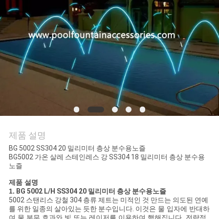
의
하
기
조
회
를
요
제품 설명
청
BG 5002 SS304 20 밀리미터 층상 분수용노즐
BG5002 가온 살레 스테인레스 강 SS304 18 밀리미터 층상 분수용
노즐
하
제품 설명
다
1.
BG 5002 L/H SS304 20 밀리미터 층상 분수용노즐
5002 스탠리스 강철 304 층류 제트는 미적인 것 만드는 의도된 연예
를 위한
일종의 살아있는 듯한 분수
입니다
.
이것은 물 입자에 반대하
여 물 분무 효과와 빛 또는 레이저를 이용하여 행해집니다. 전략적