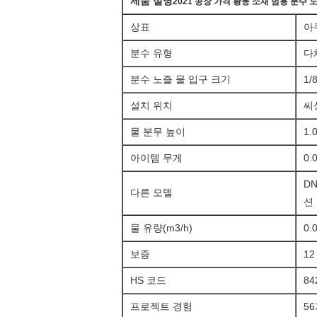
제품 설명
2021 공장 가격 황동 소재 범용 분수 
상표
아
분수 유형
다
분수 노즐 물 입구 크기
1/
설치 위치
씨
물 분무 높이
1.
아이템 무게
0.
DN
다른 모델
션
물 유량(m3/h)
0.
보증
12
HS 코드
84
프로젝트 경험
5