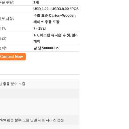
주문 수량:
1개
USD 1.00 - USD3.8.00 / PCS
수출 표준 Carton+Wooden
세부 사항:
케이스 우물 포장
시간:
7 - 15일
T/T, 웨스턴 유니온, 위챗, 알리
조건:
페이
능력:
달 당 50000PCS
/4" 옵션 황동 분수 노즐
5, DN20 황동 분수 노즐 단일 제트 시리즈 옵션