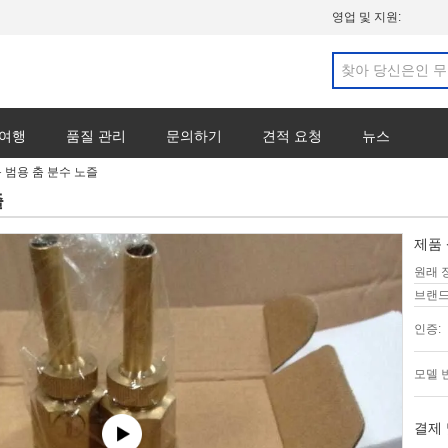
영업 및 지원:
 여행
품질 관리
문의하기
견적 요청
뉴스
황동 범용 춤 분수 노즐
즐
제품 
원래 
브랜드
인증:
모델 
결제 