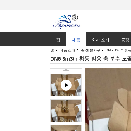
집
제품
회사 소개
공장
홈
제품 소개
춤 샘 분사구
DN6 3m3/h 
DN6 3m3/h 황동 범용 춤 분수 노