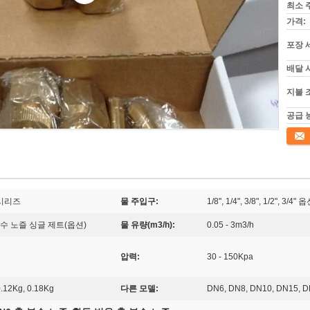
최소 
가격:
포장 
배달 
지불 
공급 
접촉
 시리즈
물 주입구:
1/8", 1/4", 3/8", 1/2", 3
 분수 노즐 싱글 제트(옵션)
물 유량(m3/h):
0.05 - 3m3/h
압력:
30 - 150Kpa
0.12Kg, 0.18Kg
다른 모델:
DN6, DN8, DN10, DN1