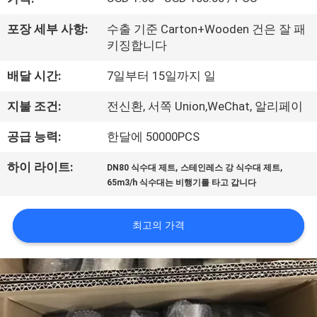
공
포장 세부 사항:
수출 기준 Carton+Wooden 건은 잘 패
장
키징합니다
여
배달 시간:
7일부터 15일까지 일
행
지불 조건:
전신환, 서쪽 Union,WeChat, 알리페이
공급 능력:
한달에 50000PCS
품
,
,
하이 라이트:
DN80 식수대 제트
스테인레스 강 식수대 제트
질
65m3/h 식수대는 비행기를 타고 갑니다
관
최고의 가격
리
문