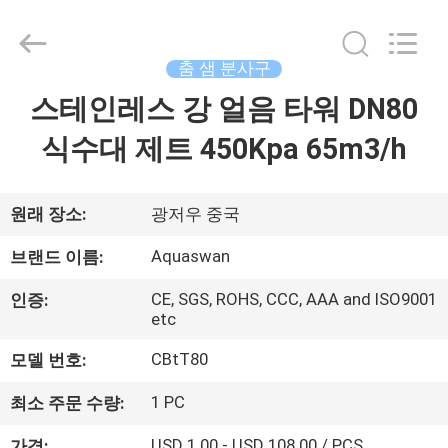
Copyright
©
2020
-
2026
춤 샘 분사구
aquaswan
water
co,.ltd.
스테인레스 강 얼음 타워 DN80
집
All
Rights
Reserved.
식수대 제트 450Kpa 65m3/h
제
품
원래 장소:
광저우 중국
Aquaswan
브랜드 이름:
회
CE, SGS, ROHS, CCC, AAA and ISO9001
인증:
etc
사
CBtT80
모델 번호:
소
개
1 PC
최소 주문 수량:
USD 1.00 - USD 108.00 / PCS
가격: