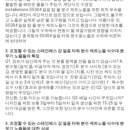
NEWS
활발한 물 패턴은 물줄기 주입구, 계단식인 수영장
installations.SS304
얼음 탑 물 분수 제트노즐
을 위한 최적 부속물
입니다
, 패턴이 극단적으로 많은 양으로 보입니다.
그럼에도 불구하
사
고 노즐은 실제로 낮은 물 요구량을 가지고 있습니다. 아름다운 것,
SS304 얼음 탑 물 분수 제트노즐이
그것의 환경으로 선명한 대조를
제공합니다. 그렇게 수위에서 변동이 물 재잘거림에 영향을 미치지
이
않는다고 층계형과
SS304
얼음 타워
분수용노즐은
수위에 의존하
에 반대하여
트
2.
조정할 수 있는 스테인레스 강 얼음 타워 분수 제트노즐 식수대 분
맵
무기 노즐들
의 특징
Q1. 정보가 당신에게 주는 것 분출 용액을 만들 필요가 있습니까? A.
분수형 (음악 춤, 비음악적 제어, 정전기) B. 분수 사이트 (호수 또는
강, 분명한 물풀) C. 분수 크기와 물 깊이 (지름, 사진 또는 캐드 도면
PRIVACY
에서 키 & 폭이 알게 될 것입니다) Ｄ. 전원 공급기 (전압, 주파수, 단
일 상 또는 3개 단계) E. 분수 예산 (당신이 가지고 있다면) Ｆ. 특수한
POLICY
요구 사항 (효과와 광색채를 기대하는 것과 같은 것) Q2. 당신의 결제
방법이 무엇입니까?
전신환, 신용 카드는 이용 가능합니다. Q3. 배달 시간이 무엇입니까?
디자인을 위한 보통 3일부터 5일까지 일과 생산을 위한 15-25 일 우
리가 대금을 받은 후, 그것은 또한 당신의 분수 디자인에 의존할 것입
니다.
3.
조정할 수 있는 스테인레스 강 얼음 타워 분수 제트노즐 식수대 분
무기 노즐들
에 대한 상세