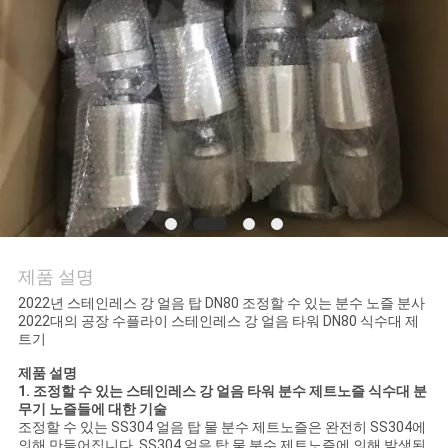
의
하
기
조
회
를
요
제품 설명
청
2022년 스테인레스 강 얼음 탑 DN80 조정할 수 있는 분수 노즐 분사
2022대의 공장 수플라이 스테인레스 강 얼음 타워 DN80 식수대 제
트기
하
제품 설명
다
1.
조정할 수 있는 스테인레스 강 얼음 타워 분수 제트노즐 식수대 분
무기 노즐들
에 대한 기술
조정할 수 있는 SS304
얼음 탑 물 분수 제트노즐
은
완전히
SS304
에
의해 만들어집니다.
SS304 얼음 탑 물 분수 제트노즐
에 의해 발생된