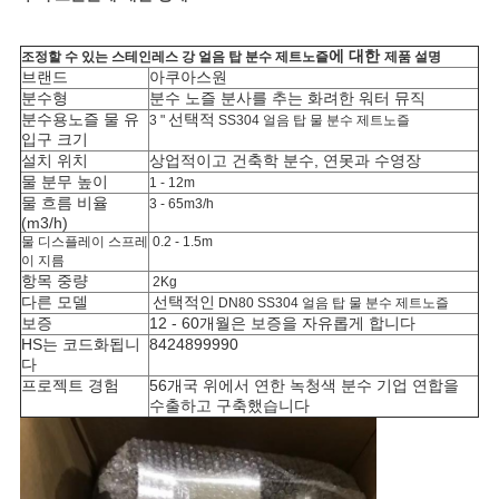
에 대한
조정할 수 있는 스테인레스 강 얼음 탑 분수 제트노즐
제품 설명
브랜드
아쿠아스원
분수형
분수 노즐 분사를 추는 화려한 워터 뮤직
분수용노즐 물 유
선택적
3 "
SS304 얼음 탑 물 분수 제트노즐
입구 크기
설치 위치
상업적이고 건축학 분수, 연못과 수영장
물 분무 높이
1 - 12m
물 흐름 비율
3 - 65m3/h
(m3/h)
물 디스플레이 스프레
0.2 - 1.5m
이 지름
항목 중량
2Kg
다른 모델
선택적인
DN80
SS304
얼음 탑 물
분수 제트노즐
보증
12 - 60개월은 보증을 자유롭게 합니다
HS는 코드화됩니
8424899990
다
프로젝트 경험
56개국 위에서 연한 녹청색 분수 기업 연합을
수출하고 구축했습니다