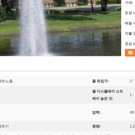
가격:
포장 
배달 
지불 
공급 
접촉
 제트노즐
물 유입구:
1 
물 디스플레이 스프
1 -
레이 높은 것:
압력:
40
 제트기
중량:
1.