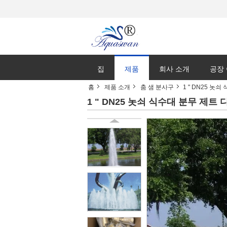
집
제품
회사 소개
공장
홈
제품 소개
춤 샘 분사구
1 " DN25 놋
1 " DN25 놋쇠 식수대 분무 제트