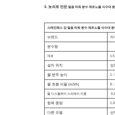
3. 놋쇠로 만든
얼음 타워 분수 제트노즐 식수대 
스테인레스 강 얼음 타워 분수 제트노즐 식수대 
브랜드
아
분수형
재료
1.
설치 위치
상
물 분무 높이
1 -
물 흐름 비율 (m3/h)
8 -
물 디스플레이 스프레이 지름
0.2
항목 중량
1.
다른 모델
선