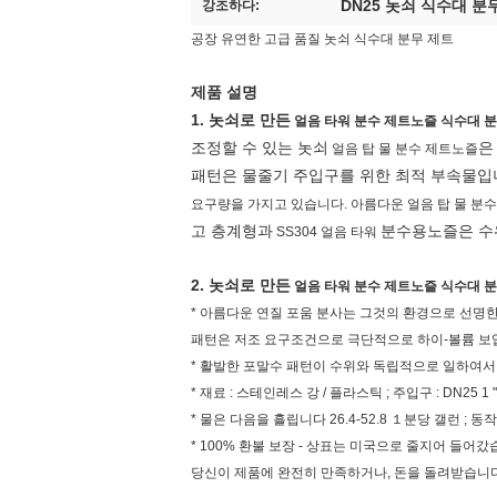
DN25 놋쇠 식수대 분
강조하다:
공장 유연한 고급 품질 놋쇠 식수대 분무 제트
제품 설명
1. 놋쇠로 만든
얼음 타워 분수 제트노즐 식수대 
조정할 수 있는 놋쇠
얼음 탑 물 분수 제트노즐
패턴은 물줄기 주입구를 위한 최적 부속물입
요구량을 가지고 있습니다. 아름다운 얼음 탑 물 분
고 층계형과
분수용노즐은
수
SS304
얼음 타워
2. 놋쇠로 만든
얼음 타워 분수 제트노즐 식수대 
* 아름다운 연질 포움 분사는 그것의 환경으로 선명
패턴은 저조 요구조건으로 극단적으로 하이-볼륨 보
* 활발한 포말수 패턴이 수위와 독립적으로 일하여서
* 재료 : 스테인레스 강 / 플라스틱 ; 주입구 : DN25 1
* 물은 다음을 흘립니다 26.4-52.8 １분당 갤런 ; 동작 압력
* 100% 환불 보장 - 상표는 미국으로 줄지어 들어갔
당신이 제품에 완전히 만족하거나, 돈을 돌려받습니다