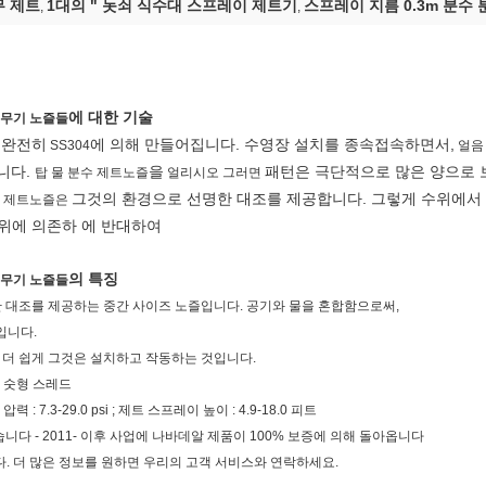
무 제트
1대의 " 놋쇠 식수대 스프레이 제트기
스프레이 지름 0.3m 분수 
,
,
에 대한 기술
분무기 노즐들
은
완전히
에 의해 만들어집니다. 수영장 설치를 종속접속하면서,
SS304
얼음
니다.
을
패턴은 극단적으로 많은 양으로 
탑 물 분수 제트노즐
얼리시오 그러면
그것의 환경으로 선명한 대조를 제공합니다. 그렇게 수위에서
수 제트노즐은
위에 의존하 에 반대하여
의 특징
분무기 노즐들
한 대조를 제공하는 중간 사이즈 노즐입니다. 공기와 물을 혼합함으로써,
입니다.
 더 쉽게 그것은 설치하고 작동하는 것입니다.
 " 숫형 스레드
 : 7.3-29.0 psi ; 제트 스프레이 높이 : 4.9-18.0 피트
습니다 - 2011- 이후 사업에 나바데알 제품이 100% 보증에 의해 돌아옵니다
. 더 많은 정보를 원하면 우리의 고객 서비스와 연락하세요.