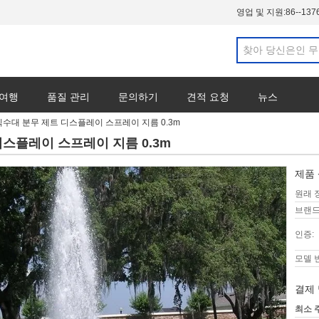
영업 및 지원:
86--137
 여행
품질 관리
문의하기
견적 요청
뉴스
쇠 식수대 분무 제트 디스플레이 스프레이 지름 0.3m
 디스플레이 스프레이 지름 0.3m
제품 
원래 
브랜드
인증:
모델 
결제 
최소 