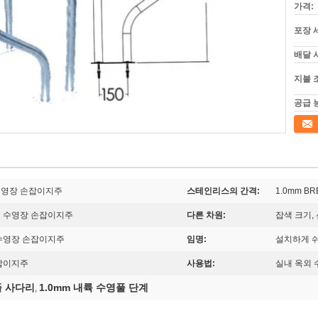
가격:
포장 
배달 
지불 
공급 
접촉
수영장 손잡이지주
스테인리스의 간격:
1.0mm 
즈 수영장 손잡이지주
다른 차원:
잡색 크기,
 수영장 손잡이지주
임명:
설치하게 
손잡이지주
사용법:
실내 옥외 
풀 사다리
1.0mm 내륙 수영풀 단계
,