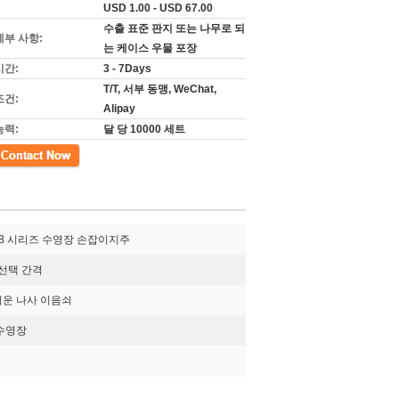
USD 1.00 - USD 67.00
수출 표준 판지 또는 나무로 되
세부 사항:
는 케이스 우물 포장
시간:
3 - 7Days
T/T, 서부 동맹, WeChat,
조건:
Alipay
능력:
달 당 10000 세트
BRB 시리즈 수영장 손잡이지주
 선택 간격
쉬운 나사 이음쇠
수영장