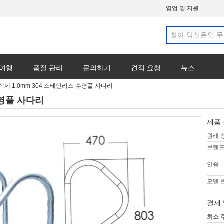
영업 및 지원:
 여행
품질 관리
문의하기
견적 요청
뉴스
식제 1.0mm 304 스테인리스 수영풀 사다리
수영풀 사다리
제품 
원래 
브랜드
인증:
모델 
결제 
최소 