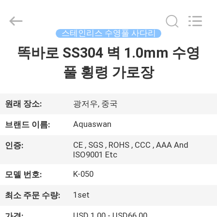
Copyright
©
2020
-
2026
스테인리스 수영풀 사다리
aquaswan
water
co,.ltd.
똑바로 SS304 벽 1.0mm 수영
집
All
Rights
Reserved.
풀 횡령 가로장
제
품
원래 장소:
광저우, 중국
Aquaswan
브랜드 이름:
회
CE , SGS , ROHS , CCC , AAA And
인증:
ISO9001 Etc
사
K-050
모델 번호:
소
개
1set
최소 주문 수량:
USD 1.00 - USD66.00
가격: