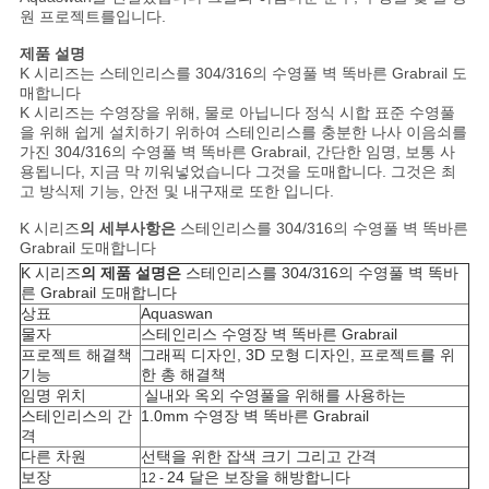
NEWS
원 프로젝트를입니다.
제품 설명
K 시리즈는 스테인리스를 304/316의 수영풀 벽 똑바른 Grabrail 도
사
매합니다
K 시리즈는 수영장을 위해, 물로 아닙니다 정식 시합 표준 수영풀
이
을 위해 쉽게 설치하기 위하여 스테인리스를 충분한 나사 이음쇠를
가진 304/316의 수영풀 벽 똑바른 Grabrail, 간단한 임명, 보통 사
트
용됩니다, 지금 막 끼워넣었습니다 그것을 도매합니다. 그것은 최
고 방식제 기능, 안전 및 내구재로 또한 입니다.
맵
K 시리즈
의 세부사항은
스테인리스를 304/316의 수영풀 벽 똑바른
Grabrail 도매합니다
K 시리즈
의 제품 설명은
스테인리스를 304/316의 수영풀 벽 똑바
PRIVACY
른 Grabrail 도매합니다
상표
Aquaswan
POLICY
물자
스테인리스 수영장 벽 똑바른 Grabrail
프로젝트 해결책
그래픽 디자인, 3D 모형 디자인, 프로젝트를 위
기능
한 총 해결책
임명 위치
실내와 옥외 수영풀을 위해를 사용하는
스테인리스의 간
1.0mm 수영장 벽 똑바른 Grabrail
격
다른 차원
선택을 위한 잡색 크기 그리고 간격
보장
24 달은 보장을 해방합니다
12 -