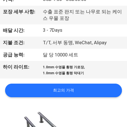
공
포장 세부 사항:
수출 표준 판지 또는 나무로 되는 케이
장
스 우물 포장
여
3 - 7Days
배달 시간:
행
지불 조건:
T/T, 서부 동맹, WeChat, Alipay
공급 능력:
달 당 10000 세트
품
,
하이 라이트:
1.0mm 수영풀 횡령 가로장
질
1.0mm 수영풀 횡령 막대기
관
최고의 가격
리
문