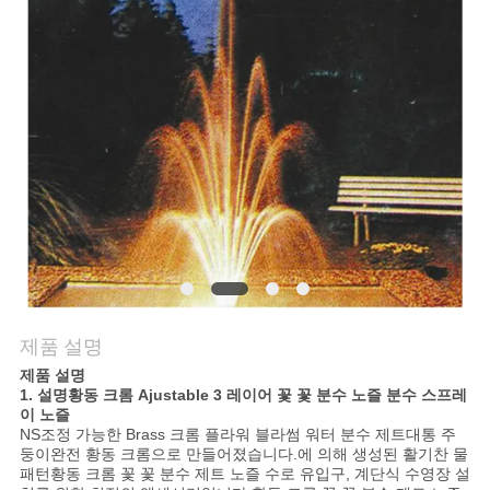
의
하
기
조
회
를
요
청
제품 설명
하
제품 설명
1. 설명
황동 크롬 Ajustable 3 레이어 꽃 꽃 분수 노즐 분수 스프레
이 노즐
다
NS
조정 가능한 B
rass 크롬 플라워 블라썸 워터 분수 제트
대통 주
둥이
완전 황동 크롬으로 만들어졌습니다.에 의해 생성된 활기찬 물
패턴
황동 크롬 꽃 꽃 분수 제트 노즐
수로 유입구, 계단식 수영장 설