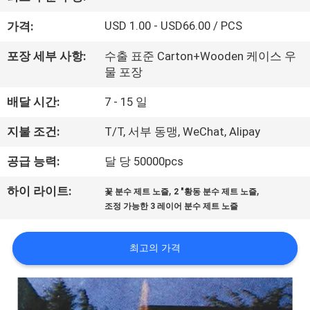
공
USD 1.00 - USD66.00 / PCS
가격:
장
포장 세부 사항:
수출 표준 Carton+Wooden 케이스 우
여
물 포장
행
배달 시간:
7 - 15 일
지불 조건:
T/T, 서부 동맹, WeChat, Alipay
품
공급 능력:
달 당 50000pcs
질
,
,
하이 라이트:
꽃 분수 제트 노즐
2 "황동 분수 제트 노즐
관
조정 가능한 3 레이어 분수 제트 노즐
리
최고의 가격
문