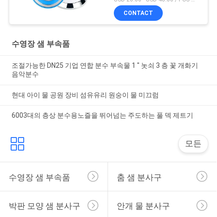
CONTACT
수영장 샘 부속품
조절가능한 DN25 기업 연합 분수 부속물 1 " 놋쇠 3 층 꽃 개화기
음악분수
현대 아이 물 공원 장비 섬유유리 원숭이 물 미끄럼
6003대의 층상 분수용노즐을 뛰어넘는 주도하는 풀 덱 제트기
모든
수영장 샘 부속품
춤 샘 분사구
박판 모양 샘 분사구
안개 물 분사구