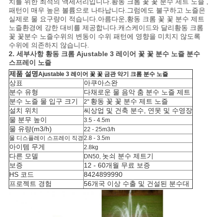
NEWS
치를 위한 최적의 액세서리입니다.
황동 크롬 꽃 꽃 분수 제트 노즐
,
패턴이 매우 높은 볼륨으로 나타납니다.그럼에도 불구하고 노즐은
실제로 물 요구량이 적습니다.아름다운,
황동 크롬 꽃 꽃 분수 제트
노즐
환경에 강한 대비를 제공합니다.캐스케이드와 달리
황동 크롬
사
꽃 꽃
분수 노즐
수위의 변동이 수위 패턴에 영향을 미치지 않도록
수위에 의존하지 않습니다.
이
2. 세부사항
황동 크롬 Ajustable 3 레이어 꽃 꽃 분수 노즐 분수
스프레이 노즐
트
제품 설명
Ajustable 3 레이어 꽃 꽃 금관 악기 크롬 분수 노즐
상표
아쿠아스완
맵
분수 유형
다채로운 물 음악 춤 분수 노즐 제트
분수 노즐 물 입구 크기
황동 꽃 꽃 분수 제트 노즐
2"
설치 위치
씨
상업 및 건축 분수, 연못 및 수영장
물 분무 높이
3.5 - 4.5m
PRIVACY
물 유량(m3/h)
22 - 25m3/h
물 디스플레이 스프레이 직경
2.8 - 3.5m
POLICY
아이템 무게
2.8kg
다른 모델
놋쇠
분수 제트기
DN50,
보증
12 - 60개월 무료 보증
HS 코드
8424899990
프로젝트 경험
56개국 이상 수출 및 건설된 분수대