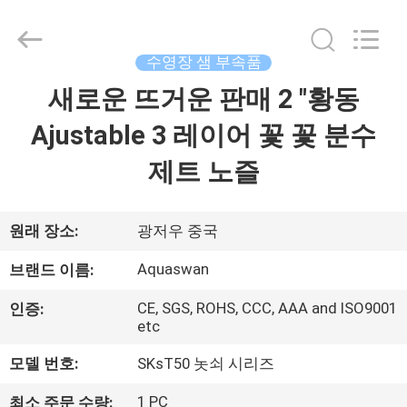
Copyright
©
2020
-
2026
수영장 샘 부속품
aquaswan
water
co,.ltd.
새로운 뜨거운 판매 2 "황동
집
All
Rights
Reserved.
Ajustable 3 레이어 꽃 꽃 분수
제
제트 노즐
품
원래 장소:
광저우 중국
회
Aquaswan
브랜드 이름:
사
CE, SGS, ROHS, CCC, AAA and ISO9001
인증:
etc
소
모델 번호:
SKsT50 놋쇠 시리즈
개
1 PC
최소 주문 수량: