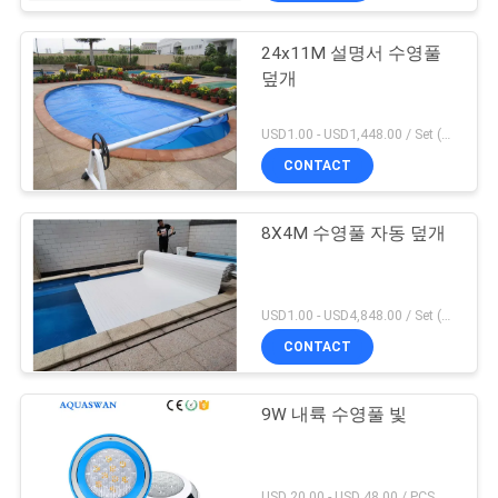
24x11M 설명서 수영풀
덮개
USD1.00 - USD1,448.00 / Set (3 Cover With 3 Roller), Only Cover USD1.50 - USD3.50 / Square Meter MOQ:1 PC
CONTACT
8X4M 수영풀 자동 덮개
USD1.00 - USD4,848.00 / Set (Cover With Roller), Only Cover USD28.00 - USD40.00 / Square Meter MOQ:1 PC
CONTACT
9W 내륙 수영풀 빛
USD 20.00 - USD 48.00 / PCS MOQ:1 PC