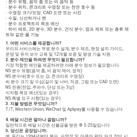
· 분수 유형, 음악 춤 또는 비 음악 등
· 분수 위치, 콘크리트 수영장 또는 천연 호수 등
· 수영장 크기/모양, CAD 도면 또는 사진
· 수질, 신선하거나 짠
· 분수 프로젝트의 목표 예산
· 하이 제트, 2D 분수, 3D 분수, 건식 분수, 점프 제트 또는 층류 제
트와 같은 물 기능
1. 어떤 서비스를 제공합니까?
우리의 서비스에는 무료 분수 설계, 분수 제조, 현장 설치 가이드,
운영 및 유지 보수 교육 및 12개월 보증 및 평생 기술 지원.
2. 분수 제안을 하려면 무엇이 필요합니까?
가장 적합한 제안을 제공하려면 아래 분수 정보가 필요합니다.
NS.분수 유형(음악 춤, 비 음악 제어, 정적)
NS.분수대(호수 또는 강, 콘크리트 수영장)
씨.분수 크기 및 수심(길이 및 너비, 직경, 그림 또는 CAD 도면)
NS.전원(전압, 주파수, 단상 또는 3상)
이자형.목표 예산(있는 경우)
NS.특별 요구 사항(있는 경우)
3. 지불 방법은 무엇입니까?
T/T, Western Union, WeChat 및 Aplipay를 사용할 수 있습니다.
4. 배달 시간은 얼마나 걸립니까?
일반적으로 배달 시간은 선불금을 받은 후 5-25일입니다.
5. 당신은 공장입니까:
예,
우리는 1994년부터 분수, 수영장 및 아쿠아 워터 파크 장비 시