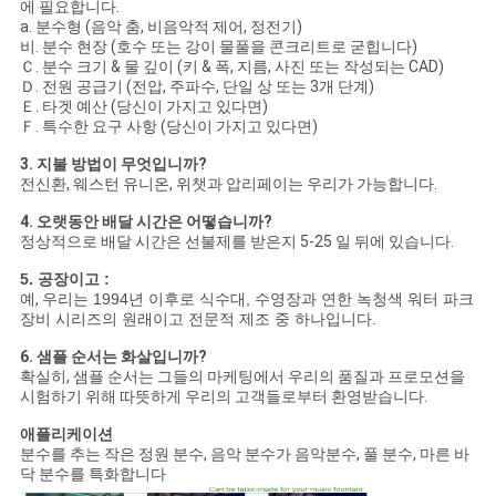
에 필요합니다.
a. 분수형 (음악 춤, 비음악적 제어, 정전기)
비. 분수 현장 (호수 또는 강이 물풀을 콘크리트로 굳힙니다)
Ｃ. 분수 크기 & 물 깊이 (키 & 폭, 지름, 사진 또는 작성되는 CAD)
Ｄ. 전원 공급기 (전압, 주파수, 단일 상 또는 3개 단계)
Ｅ. 타겟 예산 (당신이 가지고 있다면)
Ｆ. 특수한 요구 사항 (당신이 가지고 있다면)
3. 지불 방법이 무엇입니까?
전신환, 웨스턴 유니온, 위챗과 압리페이는 우리가 가능합니다.
4. 오랫동안 배달 시간은 어떻습니까?
정상적으로 배달 시간은 선불제를 받은지 5-25 일 뒤에 있습니다.
5. 공장이고 :
예,
우리는 1994년 이후로 식수대, 수영장과 연한 녹청색 워터 파크
장비 시리즈의 원래이고 전문적 제조 중 하나입니다.
6. 샘플 순서는 화살입니까?
확실히, 샘플 순서는 그들의 마케팅에서 우리의 품질과 프로모션을
시험하기 위해 따뜻하게 우리의 고객들로부터 환영받습니다.
애플리케이션
분수를 추는 작은 정원 분수, 음악 분수가 음악분수, 풀 분수, 마른 바
닥 분수를 특화합니다