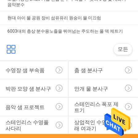
음악분수
현대 아이 물 공원 장비 섬유유리 원숭이 물 미끄럼
6003대의 층상 분수용노즐을 뛰어넘는 주도하는 풀 덱 제트기
모든
수영장 샘 부속품
춤 샘 분사구
박판 모양 샘 분사구
안개 물 분사구
스테인리스 폭포 제
음악 샘 프로젝트
트기
스테인리스 수영풀 
상업적인 수영풀 모
사다리
래 여과기