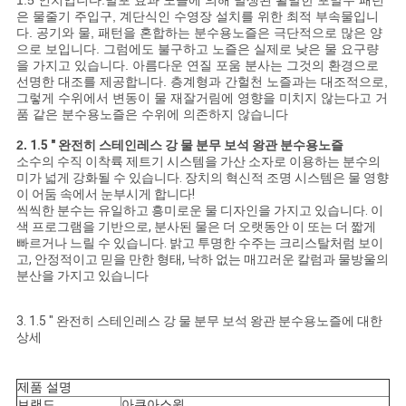
1.5 인치입니다.발포 효과 노즐에 의해 발생된 활발한 포말수 패턴
NEWS
은 물줄기 주입구, 계단식인 수영장 설치를 위한 최적 부속물입니
다. 공기와 물, 패턴을 혼합하는 분수용노즐은 극단적으로 많은 양
으로 보입니다. 그럼에도 불구하고 노즐은 실제로 낮은 물 요구량
사
을 가지고 있습니다. 아름다운 연질 포움 분사는 그것의 환경으로
선명한 대조를 제공합니다. 층계형과 간헐천 노즐과는 대조적으로,
그렇게 수위에서 변동이 물 재잘거림에 영향을 미치지 않는다고 거
이
품 같은 분수용노즐은 수위에 의존하지 않습니다
트
2.
1.5 " 완전히 스테인레스 강 물 분무 보석 왕관 분수용노즐
소수의 수직 이착륙 제트기 시스템을 가산 소자로 이용하는 분수의
맵
미가 넓게 강화될 수 있습니다. 장치의 혁신적 조명 시스템은 물 영향
이 어둠 속에서 눈부시게 합니다!
씩씩한 분수는 유일하고 흥미로운 물 디자인을 가지고 있습니다. 이
색 프로그램을 기반으로, 분사된 물은 더 오랫동안 이 또는 더 짧게
PRIVACY
빠르거나 느릴 수 있습니다. 밝고 투명한 수주는 크리스탈처럼 보이
고, 안정적이고 믿을 만한 형태, 낙하 없는 매끄러운 칼럼과 물방울의
POLICY
분산을 가지고 있습니다
3. 1.5 " 완전히 스테인레스 강 물 분무 보석 왕관 분수용노즐에 대한
상세
제품 설명
브랜드
아쿠아스원