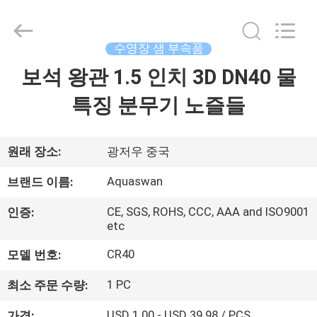
Copyright
©
2020
-
2026
수영장 샘 부속품
aquaswan
water
co,.ltd.
보석 왕관 1.5 인치 3D DN40 물
집
All
Rights
Reserved.
특징 분무기 노즐들
제
품
원래 장소:
광저우 중국
Aquaswan
브랜드 이름:
회
CE, SGS, ROHS, CCC, AAA and ISO9001
인증:
etc
사
CR40
모델 번호:
소
개
1 PC
최소 주문 수량:
USD 1.00 - USD 39.98 / PCS
가격: