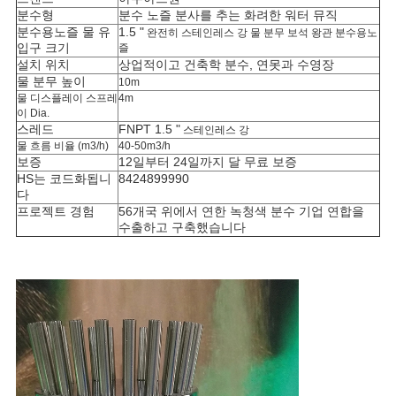
분수형
분수 노즐 분사를 추는 화려한 워터 뮤직
분수용노즐 물 유
1.5 "
완전히 스테인레스 강 물 분무 보석 왕관 분수용노
입구 크기
즐
설치 위치
상업적이고 건축학 분수, 연못과 수영장
물 분무 높이
10m
물 디스플레이 스프레
4m
이 Dia.
스레드
FNPT 1.5 "
스테인레스 강
물 흐름 비율 (m3/h)
40-50m3/h
보증
12일부터 24일까지 달 무료 보증
HS는 코드화됩니
8424899990
다
프로젝트 경험
56개국 위에서 연한 녹청색 분수 기업 연합을
수출하고 구축했습니다