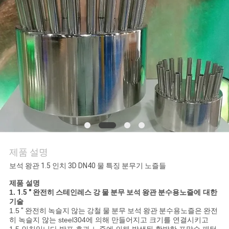
의
하
기
조
회
를
요
제품 설명
청
보석 왕관 1.5 인치 3D DN40 물 특징 분무기 노즐들
하
제품 설명
1.
1.5 " 완전히 스테인레스 강 물 분무 보석 왕관 분수용노즐
에 대한
다
기술
1.5
" 완전히 녹슬지 않는 강철 물 분무 보석 왕관 분수용노즐은
완전
히 녹슬지 않는 steel304에 의해 만들어지고 크기를 연결시키고