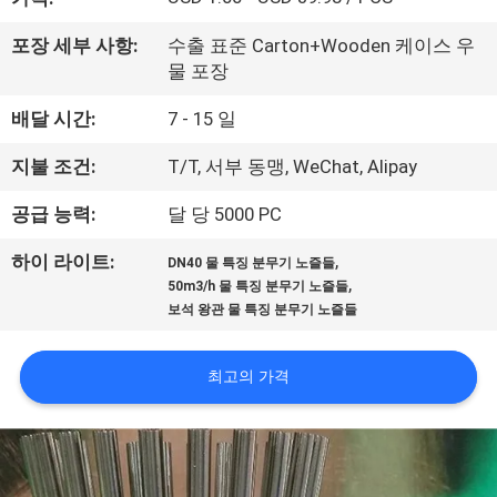
공
포장 세부 사항:
수출 표준 Carton+Wooden 케이스 우
장
물 포장
여
배달 시간:
7 - 15 일
행
지불 조건:
T/T, 서부 동맹, WeChat, Alipay
공급 능력:
달 당 5000 PC
품
,
하이 라이트:
DN40 물 특징 분무기 노즐들
질
,
50m3/h 물 특징 분무기 노즐들
보석 왕관 물 특징 분무기 노즐들
관
리
최고의 가격
문