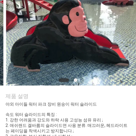
의
하
기
조
회
를
요
청
제품 설명
하
야외 아이들 워터 파크 장비 원숭이 워터 슬라이드
속도 워터 슬라이드의 특징 :
다
1. 강한 어려움과 강도와 하락 사용 고성능 섬유 유리 ;
2. 애쉬랜드 겔바름의 슬라이드면 사용 분류. 매끄러운, 헤드라이트
는 페이딩을 착색시키고 방지합니다 ;