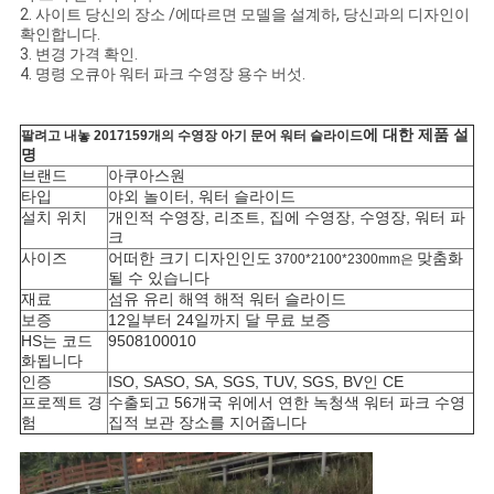
2. 사이트 당신의 장소 /에따르면 모델을 설계하, 당신과의 디자인이
확인합니다.
3. 변경 가격 확인.
4. 명령 오큐아
워터 파크 수영장 용수 버섯.
에 대한 제품 설
팔려고 내놓
2017159개의 수영장 아기 문어 워터 슬라이드
명
브랜드
아쿠아스원
타입
야외 놀이터, 워터 슬라이드
설치 위치
개인적 수영장, 리조트, 집에 수영장, 수영장, 워터 파
크
사이즈
어떠한 크기 디자인인도
맞춤화
3700*2100*2300mm은
될 수 있습니다
재료
섬유 유리
해역
해적 워터 슬라이드
보증
12일부터 24일까지 달 무료 보증
HS는 코드
9508100010
화됩니다
인증
ISO, SASO, SA, SGS, TUV, SGS, BV인 CE
프로젝트 경
수출되고 56개국 위에서 연한 녹청색 워터 파크 수영
험
집적 보관 장소를 지어줍니다