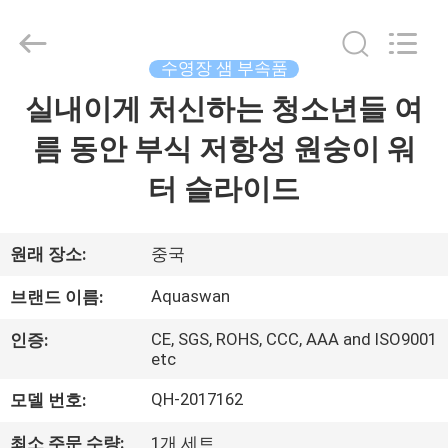
Copyright
©
2020
-
2026
수영장 샘 부속품
aquaswan
water
co,.ltd.
실내이게 처신하는 청소년들 여
집
All
Rights
Reserved.
름 동안 부식 저항성 원숭이 워
제
터 슬라이드
품
원래 장소:
중국
회
Aquaswan
브랜드 이름:
사
CE, SGS, ROHS, CCC, AAA and ISO9001
인증:
etc
소
QH-2017162
모델 번호:
개
최소 주문 수량:
1개 세트