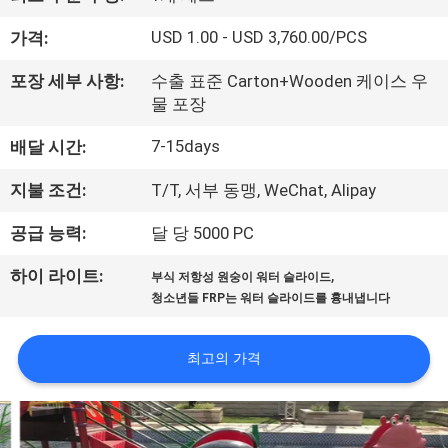
공
USD 1.00 - USD 3,760.00/PCS
가격:
장
포장 세부 사항:
수출 표준 Carton+Wooden 케이스 우
여
물 포장
행
7-15days
배달 시간:
지불 조건:
T/T, 서부 동맹, WeChat, Alipay
품
공급 능력:
달 당 5000 PC
질
,
하이 라이트:
부식 저항성 원숭이 워터 슬라이드
관
청소년들 FRP는 워터 슬라이드를 흉내냅니다
리
최고의 가격
문