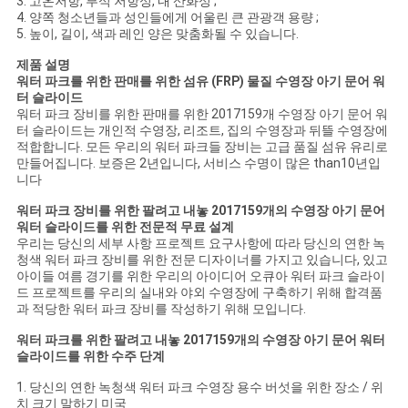
3. 고온저항, 부식 저항성, 내 산화성 ;
NEWS
4. 양쪽 청소년들과 성인들에게 어울린 큰 관광객 용량 ;
5. 높이, 길이, 색과 레인 양은 맞춤화될 수 있습니다.
사
제품 설명
워터 파크를 위한 판매를 위한 섬유 (FRP) 물질 수영장
아기
문어 워
터 슬라이드
이
워터 파크 장비를 위한
판매를 위한
2017159개
수영장 아기
문어 워
터 슬라이드는
개인적 수영장, 리조트, 집의 수영장과 뒤뜰 수영장에
트
적합합니다. 모든 우리의 워터 파크들 장비는 고급 품질 섬유 유리로
만들어집니다. 보증은 2년입니다, 서비스 수명이 많은 than10년입
맵
니다
워터 파크 장비를 위한 팔려고 내놓
2017159개의 수영장 아기 문어
워터 슬라이드
를 위한 전문적 무료 설계
PRIVACY
우리는 당신의 세부 사항 프로젝트 요구사항에 따라 당신의 연한 녹
청색 워터 파크 장비를 위한 전문 디자이너를 가지고 있습니다, 있고
POLICY
아이들 여름 경기를 위한 우리의 아이디어 오큐아 워터 파크 슬라이
드 프로젝트를 우리의 실내와 야외 수영장에 구축하기 위해 합격품
과 적당한 워터 파크 장비를 작성하기 위해 모입니다.
워터 파크를 위한 팔려고 내놓
2017159개의 수영장 아기 문어 워터
슬라이드
를 위한 수주 단계
1. 당신의 연한 녹청색 워터 파크 수영장 용수
버섯
을 위한 장소 / 위
치 크기 말하기 미국