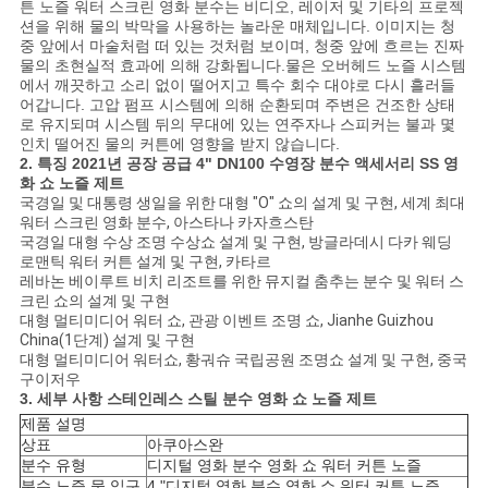
NEWS
튼 노즐 워터 스크린 영화 분수는 비디오, 레이저 및 기타의 프로젝
션을 위해 물의 박막을 사용하는 놀라운 매체입니다. 이미지는 청
중 앞에서 마술처럼 떠 있는 것처럼 보이며, 청중 앞에 흐르는 진짜
물의 초현실적 효과에 의해 강화됩니다.물은 오버헤드 노즐 시스템
사
에서 깨끗하고 소리 없이 떨어지고 특수 회수 대야로 다시 흘러들
어갑니다. 고압 펌프 시스템에 의해 순환되며 주변은 건조한 상태
이
로 유지되며 시스템 뒤의 무대에 있는 연주자나 스피커는 불과 몇
인치 떨어진 물의 커튼에 영향을 받지 않습니다.
트
2. 특징
2021년 공장 공급 4" DN100 수영장 분수 액세서리 SS 영
화 쇼 노즐 제트
국경일 및 대통령 생일을 위한 대형 "O" 쇼의 설계 및 구현, 세계 최대
맵
워터 스크린 영화 분수, 아스타나 카자흐스탄
국경일 대형 수상 조명 수상쇼 설계 및 구현, 방글라데시 다카 웨딩
로맨틱 워터 커튼 설계 및 구현, 카타르
PRIVACY
레바논 베이루트 비치 리조트를 위한 뮤지컬 춤추는 분수 및 워터 스
크린 쇼의 설계 및 구현
POLICY
대형 멀티미디어 워터 쇼, 관광 이벤트 조명 쇼, Jianhe Guizhou
China(1단계) 설계 및 구현
대형 멀티미디어 워터쇼, 황궈슈 국립공원 조명쇼 설계 및 구현, 중국
구이저우
3. 세부 사항
스테인레스 스틸 분수 영화 쇼 노즐 제트
제품 설명
상표
아쿠아스완
분수 유형
디지털 영화 분수 영화 쇼 워터 커튼 노즐
분수 노즐 물 입구
4 "디지털 영화 분수 영화 쇼 워터 커튼 노즐