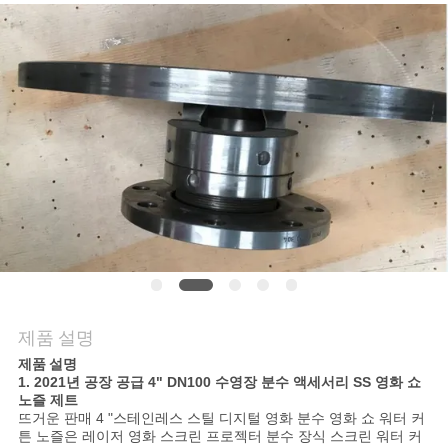
의
하
기
조
회
를
요
청
제품 설명
하
제품 설명
1.
2021년 공장 공급 4" DN100 수영장 분수 액세서리 SS 영화 쇼
다
노즐 제트
뜨거운 판매 4 "스테인레스 스틸 디지털 영화 분수 영화 쇼 워터 커
튼 노즐은 레이저 영화 스크린 프로젝터 분수 장식 스크린 워터 커