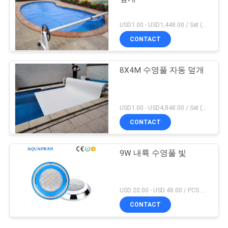
USD1.00 - USD1,448.00 / Set (3 Cover With 3 Roller), Only Cover USD1.50 - USD3.50 / Square Meter MOQ:1 PC
CONTACT
8X4M 수영풀 자동 덮개
USD1.00 - USD4,848.00 / Set (Cover With Roller), Only Cover USD28.00 - USD40.00 / Square Meter MOQ:1 PC
CONTACT
9W 내륙 수영풀 빛
USD 20.00 - USD 48.00 / PCS MOQ:1 PC
CONTACT