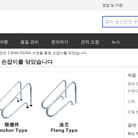
영업 및 지원:
 여행
품질 관리
문의하기
견적 요청
뉴스
면은 1.0mm SS304 수영풀 횡령 손잡이를 닦았습니다
횡령 손잡이를 닦았습니다
제품 
원래 
브랜드
인증:
모델 
결제 
최소 