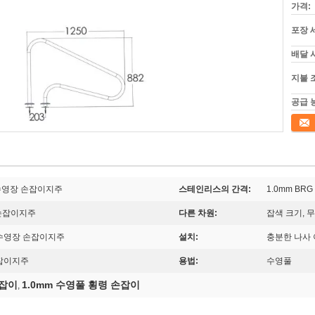
가격:
포장 
배달 
지불 
공급 
접촉
수영장 손잡이지주
스테인리스의 간격:
1.0mm B
 손잡이지주
다른 차원:
잡색 크기, 
 수영장 손잡이지주
설치:
충분한 나사 
손잡이지주
용법:
수영풀
손잡이
1.0mm 수영풀 횡령 손잡이
,