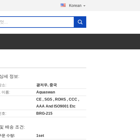
Korean
상세 정보:
장소:
광저우, 중국
 이름:
Aquaswan
CE , SGS , ROHS , CCC ,
AAA And ISO9001 Etc
번호:
BRG-215
및 배송 조건:
주문 수량:
1set