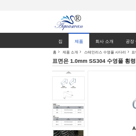
집
제품
회사 소개
공장
홈
제품 소개
스테인리스 수영풀 사다리
표
표면은 1.0mm SS304 수영풀 